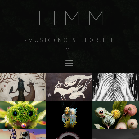
T I M M
- M U S I C + N O I S E . F O R . F I L
M -